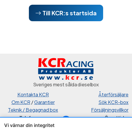
Till KCR:s startsida
Sveriges mest sålda dieselbox
Kontakta KCR
Återförsäljare
Om KCR
/
Garantier
Sök KCR-box
Teknik / Begagnad box
Försäljningsvillkor
Telefon
Öppettider
Vi värnar din integritet
0515-801 50
Mån-Tor 8:00-16:30